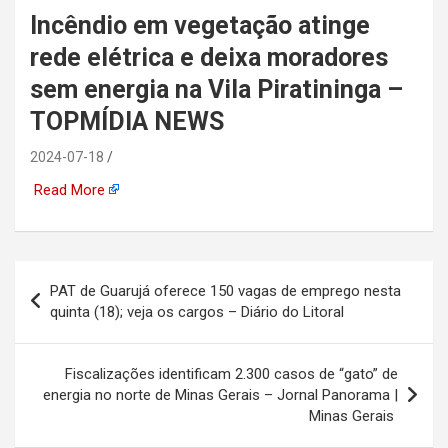
Incêndio em vegetação atinge
automotiva, mineração,
rede elétrica e deixa moradores
indústria naval, etc
sem energia na Vila Piratininga –
TOPMÍDIA NEWS
2024-07-18
Read More
Navegação
PAT de Guarujá oferece 150 vagas de emprego nesta
de
quinta (18); veja os cargos – Diário do Litoral
Post
Fiscalizações identificam 2.300 casos de “gato” de
energia no norte de Minas Gerais – Jornal Panorama |
Minas Gerais