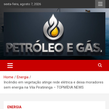
Skip
sexta-feira, agosto 7, 2026
to
content
Petróleo e Gás | Últimas
notícias relacionadas a
Home
Energia
petróleo, gás, vagas de
Incêndio em vegetação atinge rede elétrica e deixa moradores
emprego, energia, setor
sem energia na Vila Piratininga – TOPMÍDIA NEWS
offshore, economia,
tecnologia, indústria
ENERGIA