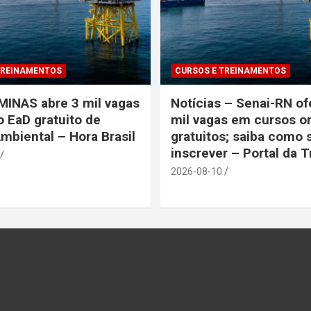
TREINAMENTOS
CURSOS E TREINAMENTOS
INAS abre 3 mil vagas
Notícias – Senai-RN of
 EaD gratuito de
mil vagas em cursos on
Ambiental – Hora Brasil
gratuitos; saiba como 
inscrever – Portal da 
2026-08-10