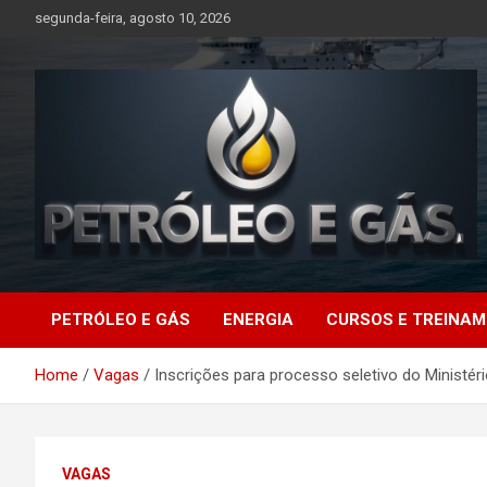
Skip
segunda-feira, agosto 10, 2026
to
content
Petróleo e Gás |
PETRÓLEO E GÁS
ENERGIA
CURSOS E TREINA
Últimas notícias
Home
Vagas
Inscrições para processo seletivo do Ministéri
relacionadas a
petróleo, gás, vagas de
VAGAS