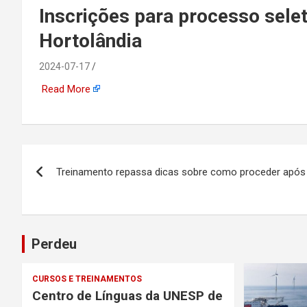
emprego, energia, seto
Inscrições para processo seleti
Hortolândia
offshore, economia,
2024-07-17
tecnologia, indústria
Read More
automotiva, mineração,
indústria naval, etc
Navegação
Treinamento repassa dicas sobre como proceder após
de
Post
Perdeu
CURSOS E TREINAMENTOS
Centro de Línguas da UNESP de