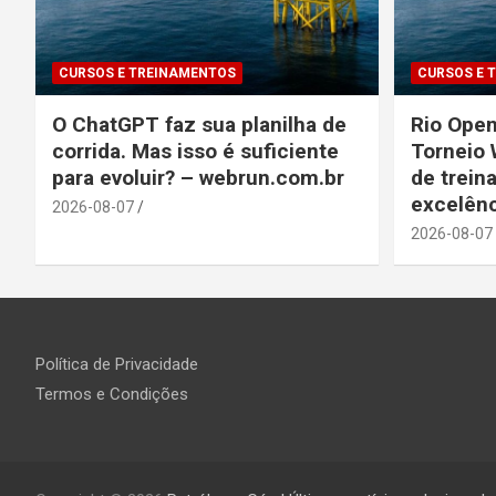
CURSOS E TREINAMENTOS
CURSOS E 
O ChatGPT faz sua planilha de
Rio Open
corrida. Mas isso é suficiente
Torneio 
para evoluir? – webrun.com.br
de trein
excelênc
2026-08-07
2026-08-07
Política de Privacidade
Termos e Condições