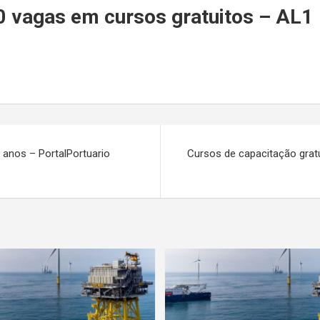
r
00 vagas em cursos gratuitos – AL1
0 anos – PortalPortuario
Cursos de capacitação gratu