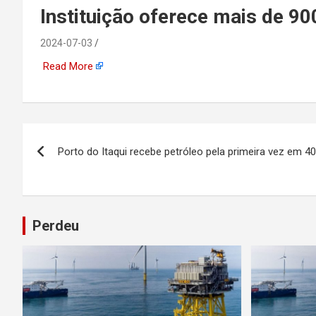
emprego, energia, seto
Instituição oferece mais de 9
offshore, economia,
2024-07-03
Read More
tecnologia, indústria
automotiva, mineração,
Navegação
Porto do Itaqui recebe petróleo pela primeira vez em 4
indústria naval, etc
de
Post
Perdeu