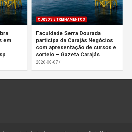
CURSOS E TREINAMENTOS
ebra
Faculdade Serra Dourada
es em
participa da Carajás Negócios
com apresentação de cursos e
esp
sorteio – Gazeta Carajás
2026-08-07