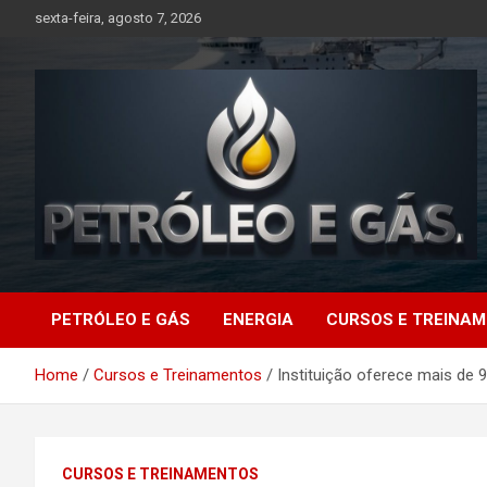
Skip
sexta-feira, agosto 7, 2026
to
content
Petróleo e Gás |
PETRÓLEO E GÁS
ENERGIA
CURSOS E TREINA
Últimas notícias
Home
Cursos e Treinamentos
Instituição oferece mais de
relacionadas a
petróleo, gás, vagas de
CURSOS E TREINAMENTOS