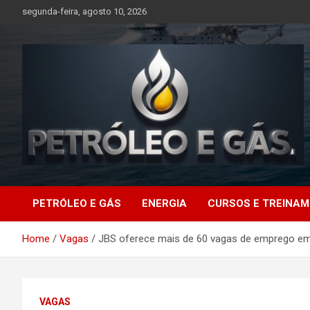
Skip
segunda-feira, agosto 10, 2026
to
content
Petróleo e Gás |
PETRÓLEO E GÁS
ENERGIA
CURSOS E TREINA
Últimas notícias
Home
Vagas
JBS oferece mais de 60 vagas de emprego em 
relacionadas a
petróleo, gás, vagas de
VAGAS