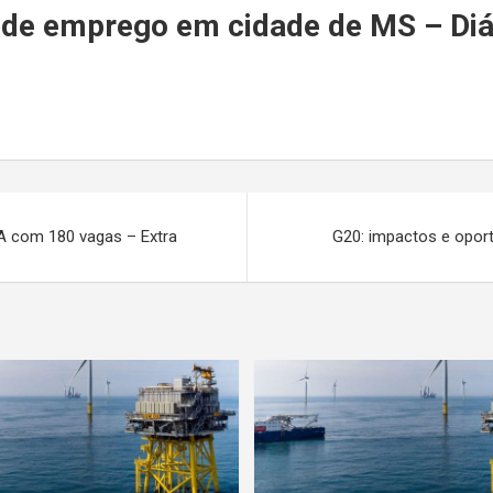
r
de emprego em cidade de MS – Diár
TA com 180 vagas – Extra
G20: impactos e opo