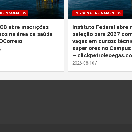
TREINAMENTOS
CURSOS E TREINAMENTOS
CB abre inscrições
Instituto Federal abre 
sos na área da saúde –
seleção para 2027 co
 OCorreio
vagas em cursos técni
superiores no Campus
– clickpetroleoegas.c
2026-08-10