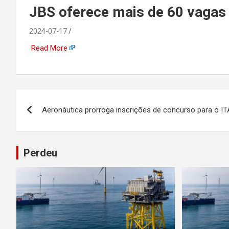
emprego, energia, seto
JBS oferece mais de 60 vagas 
offshore, economia,
2024-07-17
Read More
tecnologia, indústria
automotiva, mineração,
Navegação
Aeronáutica prorroga inscrições de concurso para o I
indústria naval, etc
de
Post
Perdeu