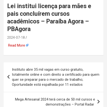
Lei institui licença para mães e
automotiva, mineração,
pais concluírem cursos
indústria naval, etc
acadêmicos – Paraíba Agora –
PBAgora
2024-07-18
Read More
Navegação
Instituto abre 35 mil vagas em curso gratuito,
de
totalmente online e com direito a certificado para quem
quer se preparar para o mercado de trabalho;
Post
Oportunidade está espalhada por 11 estados
Mega Artesanal 2024 terá cerca de 50 mil cursos e
demonstrações – Portal Radar