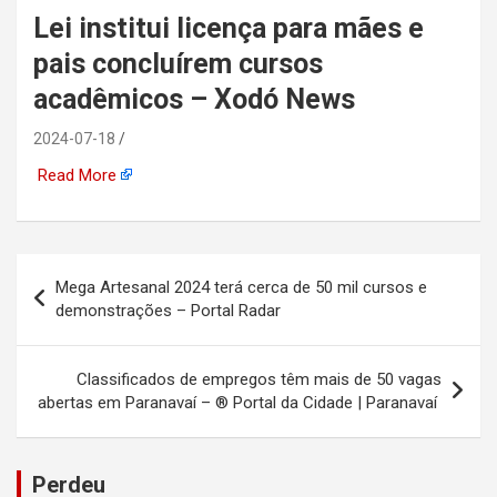
Lei institui licença para mães e
automotiva, mineração,
pais concluírem cursos
indústria naval, etc
acadêmicos – Xodó News
2024-07-18
Read More
Navegação
Mega Artesanal 2024 terá cerca de 50 mil cursos e
de
demonstrações – Portal Radar
Post
Classificados de empregos têm mais de 50 vagas
abertas em Paranavaí – ® Portal da Cidade | Paranavaí
Perdeu