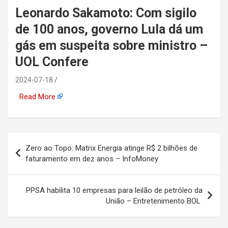
Leonardo Sakamoto: Com sigilo
automotiva, mineração,
de 100 anos, governo Lula dá um
indústria naval, etc
gás em suspeita sobre ministro –
UOL Confere
2024-07-18
Read More
Navegação
Zero ao Topo: Matrix Energia atinge R$ 2 bilhões de
de
faturamento em dez anos – InfoMoney
Post
PPSA habilita 10 empresas para leilão de petróleo da
União – Entretenimento BOL