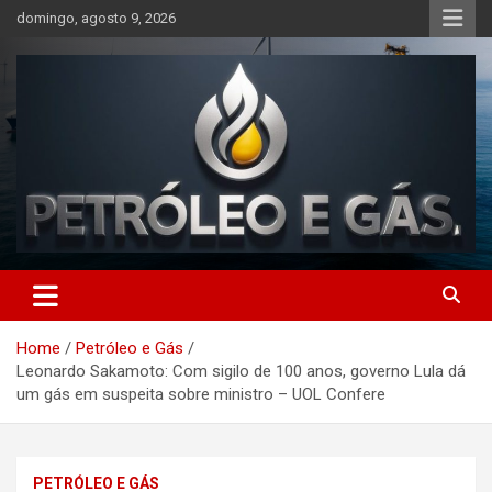
Skip
domingo, agosto 9, 2026
to
content
Petróleo e Gás | Últimas
notícias relacionadas a
Home
Petróleo e Gás
petróleo, gás, vagas de
Leonardo Sakamoto: Com sigilo de 100 anos, governo Lula dá
emprego, energia, setor
um gás em suspeita sobre ministro – UOL Confere
offshore, economia,
tecnologia, indústria
PETRÓLEO E GÁS