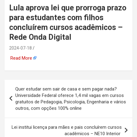
Lula aprova lei que prorroga prazo
automotiva, mineração,
para estudantes com filhos
indústria naval, etc
concluírem cursos acadêmicos –
Rede Onda Digital
2024-07-18
Read More
Navegação
Quer estudar sem sair de casa e sem pagar nada?
de
Universidade Federal oferece 1,4 mil vagas em cursos
gratuitos de Pedagogia, Psicologia, Engenharia e vários
Post
outros, com opções 100% online
Lei institui licença para mães e pais concluírem cursos
acadêmicos – NE10 Interior