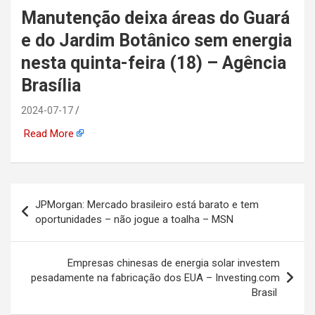
Manutenção deixa áreas do Guará
automotiva, mineração,
e do Jardim Botânico sem energia
indústria naval, etc
nesta quinta-feira (18) – Agência
Brasília
2024-07-17
Read More
Navegação
JPMorgan: Mercado brasileiro está barato e tem
de
oportunidades – não jogue a toalha – MSN
Post
Empresas chinesas de energia solar investem
pesadamente na fabricação dos EUA – Investing.com
Brasil