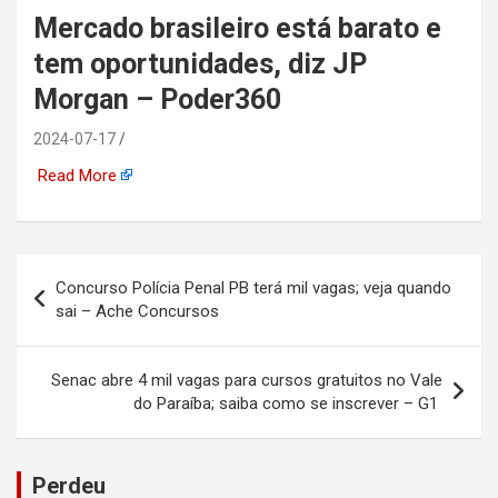
Mercado brasileiro está barato e
automotiva, mineração,
tem oportunidades, diz JP
indústria naval, etc
Morgan – Poder360
2024-07-17
Read More
Navegação
Concurso Polícia Penal PB terá mil vagas; veja quando
de
sai – Ache Concursos
Post
Senac abre 4 mil vagas para cursos gratuitos no Vale
do Paraíba; saiba como se inscrever – G1
Perdeu