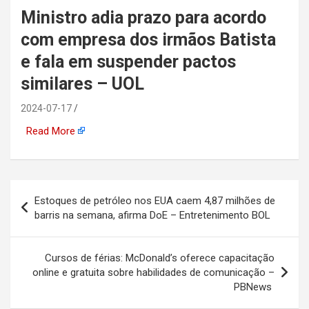
Ministro adia prazo para acordo
automotiva, mineração,
com empresa dos irmãos Batista
indústria naval, etc
e fala em suspender pactos
similares – UOL
2024-07-17
Read More
Navegação
Estoques de petróleo nos EUA caem 4,87 milhões de
de
barris na semana, afirma DoE – Entretenimento BOL
Post
Cursos de férias: McDonald’s oferece capacitação
online e gratuita sobre habilidades de comunicação –
PBNews