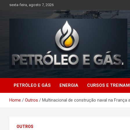
Skip
sexta-feira, agosto 7, 2026
to
content
Petróleo e Gás |
PETRÓLEO E GÁS
ENERGIA
CURSOS E TREINA
Últimas notícias
Home
Outros
Multinacional de construção naval na França
relacionadas a
petróleo, gás, vagas de
OUTROS