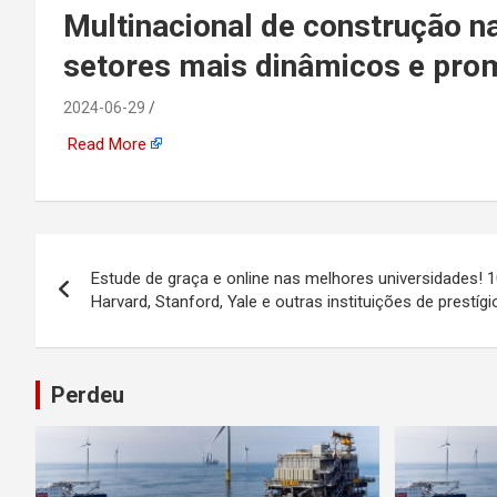
emprego, energia, seto
Multinacional de construção n
setores mais dinâmicos e prom
offshore, economia,
2024-06-29
tecnologia, indústria
Read More
automotiva, mineração,
indústria naval, etc
Navegação
Estude de graça e online nas melhores universidades! 1
de
Harvard, Stanford, Yale e outras instituições de prestí
Post
Perdeu