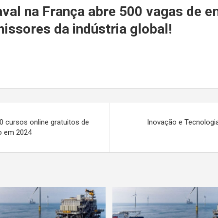
r
aval na França abre 500 vagas de 
issores da indústria global!
0 cursos online gratuitos de
Inovação e Tecnologia
gio em 2024