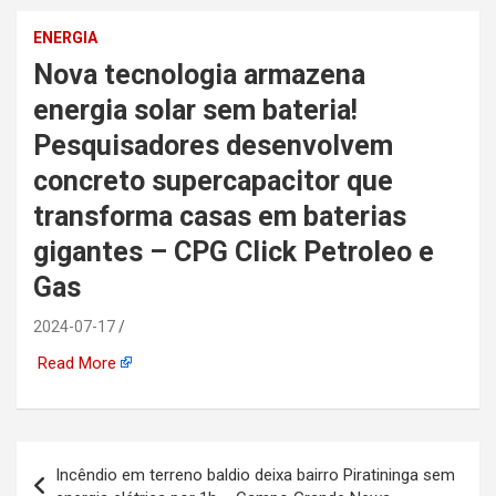
automotiva, mineração,
ENERGIA
Nova tecnologia armazena
indústria naval, etc
energia solar sem bateria!
Pesquisadores desenvolvem
concreto supercapacitor que
transforma casas em baterias
gigantes – CPG Click Petroleo e
Gas
2024-07-17
Read More
Navegação
Incêndio em terreno baldio deixa bairro Piratininga sem
de