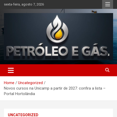
Skip
sexta-feira, agosto 7, 2026
to
content
Petróleo e Gás | Últimas
notícias relacionadas a
Home
Uncategorized
petróleo, gás, vagas de
Novos cursos na Unicamp a partir de 2027: confira a lista –
emprego, energia, setor
Portal Hortolândia
offshore, economia,
tecnologia, indústria
UNCATEGORIZED