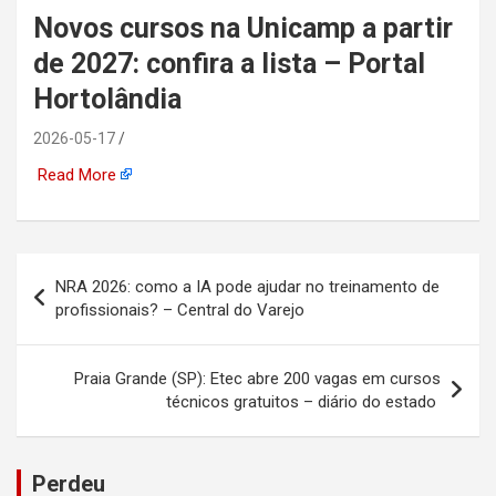
Novos cursos na Unicamp a partir
automotiva, mineração,
de 2027: confira a lista – Portal
indústria naval, etc
Hortolândia
2026-05-17
Read More
Navegação
NRA 2026: como a IA pode ajudar no treinamento de
de
profissionais? – Central do Varejo
Post
Praia Grande (SP): Etec abre 200 vagas em cursos
técnicos gratuitos – diário do estado
Perdeu