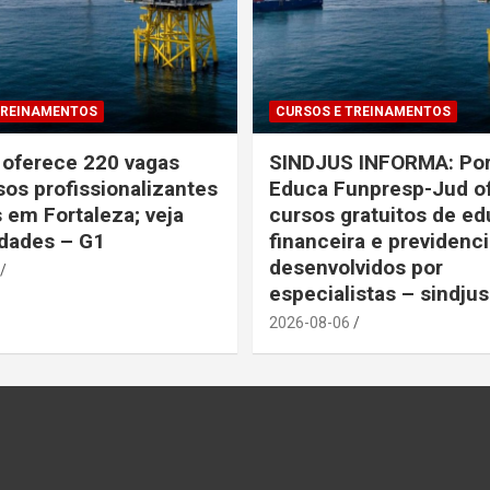
TREINAMENTOS
CURSOS E TREINAMENTOS
o oferece 220 vagas
SINDJUS INFORMA: Por
sos profissionalizantes
Educa Funpresp-Jud o
s em Fortaleza; veja
cursos gratuitos de e
idades – G1
financeira e previdenci
desenvolvidos por
especialistas – sindju
2026-08-06