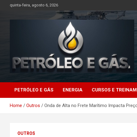
Skip
quinta-feira, agosto 6, 2026
to
content
Petróleo e Gás |
PETRÓLEO E GÁS
ENERGIA
CURSOS E TREINA
Últimas notícias
Home
Outros
Onda de Alta no Frete Marítimo Impacta Preç
relacionadas a
petróleo, gás, vagas de
OUTROS