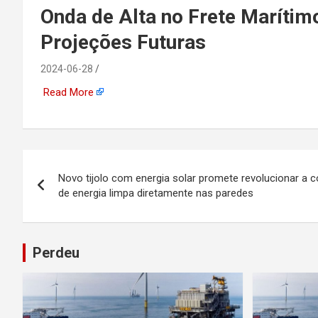
emprego, energia, seto
Onda de Alta no Frete Marítim
Projeções Futuras
offshore, economia,
2024-06-28
tecnologia, indústria
Read More
automotiva, mineração,
indústria naval, etc
Navegação
Novo tijolo com energia solar promete revolucionar a 
de
de energia limpa diretamente nas paredes
Post
Perdeu