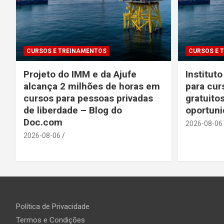
CURSOS E TREINAMENTOS
CURSOS E 
Projeto do IMM e da Ajufe
Institut
alcança 2 milhões de horas em
para cur
cursos para pessoas privadas
gratuito
de liberdade – Blog do
oportun
Doc.com
2026-08-06
2026-08-06
Política de Privacidade
Termos e Condições