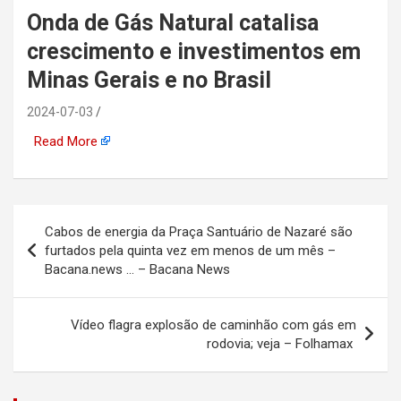
Onda de Gás Natural catalisa
automotiva, mineração,
crescimento e investimentos em
indústria naval, etc
Minas Gerais e no Brasil
2024-07-03
Read More
Navegação
Cabos de energia da Praça Santuário de Nazaré são
de
furtados pela quinta vez em menos de um mês –
Bacana.news … – Bacana News
Post
Vídeo flagra explosão de caminhão com gás em
rodovia; veja – Folhamax