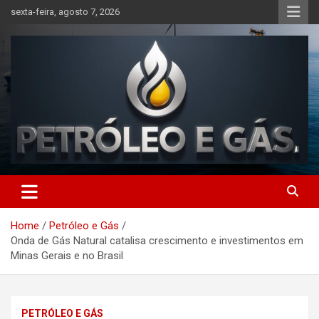
Skip
sexta-feira, agosto 7, 2026
to
content
Petróleo e Gás | Últimas
notícias relacionadas a
Home
Petróleo e Gás
petróleo, gás, vagas de
Onda de Gás Natural catalisa crescimento e investimentos em
emprego, energia, setor
Minas Gerais e no Brasil
offshore, economia,
tecnologia, indústria
PETRÓLEO E GÁS