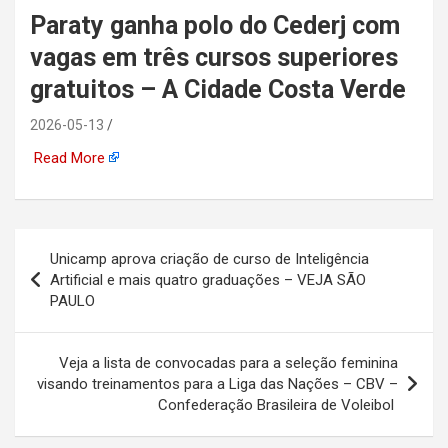
Paraty ganha polo do Cederj com
automotiva, mineração,
vagas em três cursos superiores
indústria naval, etc
gratuitos – A Cidade Costa Verde
2026-05-13
Read More
Navegação
Unicamp aprova criação de curso de Inteligência
de
Artificial e mais quatro graduações – VEJA SÃO
PAULO
Post
Veja a lista de convocadas para a seleção feminina
visando treinamentos para a Liga das Nações – CBV –
Confederação Brasileira de Voleibol