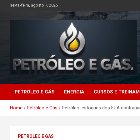
Skip
sexta-feira, agosto 7, 2026
to
content
Petróleo e Gás |
PETRÓLEO E GÁS
ENERGIA
CURSOS E TREINA
Últimas notícias
Home
Petróleo e Gás
Petróleo: estoques dos EUA contrar
relacionadas a
petróleo, gás, vagas de
PETRÓLEO E GÁS