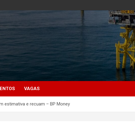
MENTOS
VAGAS
iam estimativa e recuam – BP Money