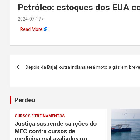
emprego, energia, seto
Petróleo: estoques dos EUA c
offshore, economia,
2024-07-17
Read More
tecnologia, indústria
automotiva, mineração,
Navegação
Depois da Bajaj, outra indiana terá moto a gás em bre
indústria naval, etc
de
Post
Perdeu
CURSOS E TREINAMENTOS
Justiça suspende sanções do
MEC contra cursos de
medicina mal avaliados no