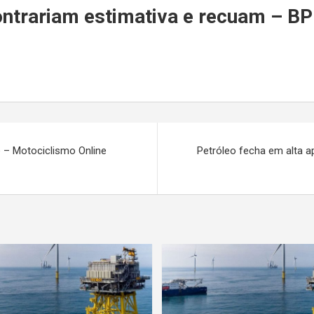
r
ontrariam estimativa e recuam – 
ve – Motociclismo Online
Petróleo fecha em alta 