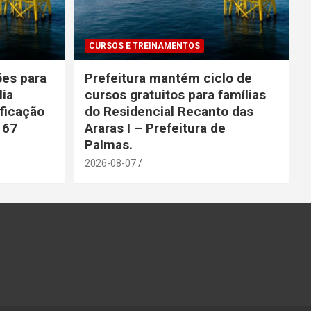
CURSOS E TREINAMENTOS
ões para
Prefeitura mantém ciclo de
lia
cursos gratuitos para famílias
ficação
do Residencial Recanto das
 67
Araras I – Prefeitura de
Palmas.
2026-08-07