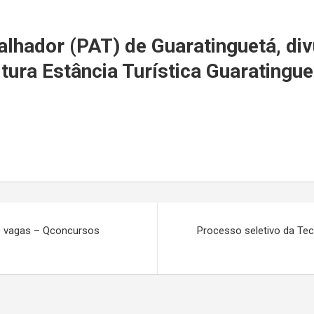
r
lhador (PAT) de Guaratinguetá, di
itura Estância Turística Guaratingue
9 vagas – Qconcursos
Processo seletivo da Te