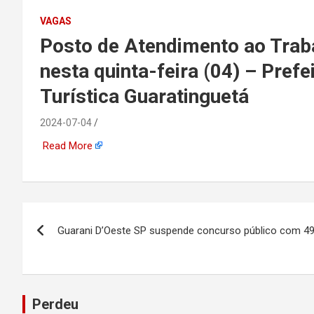
emprego, energia, seto
VAGAS
Posto de Atendimento ao Traba
offshore, economia,
nesta quinta-feira (04) – Prefe
tecnologia, indústria
Turística Guaratinguetá
automotiva, mineração,
2024-07-04
Read More
indústria naval, etc
Navegação
Guarani D’Oeste SP suspende concurso público com 4
de
Post
Perdeu