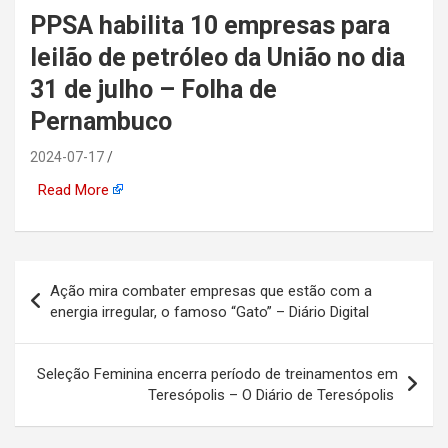
PPSA habilita 10 empresas para
automotiva, mineração,
leilão de petróleo da União no dia
indústria naval, etc
31 de julho – Folha de
Pernambuco
2024-07-17
Read More
Navegação
Ação mira combater empresas que estão com a
de
energia irregular, o famoso “Gato” – Diário Digital
Post
Seleção Feminina encerra período de treinamentos em
Teresópolis – O Diário de Teresópolis