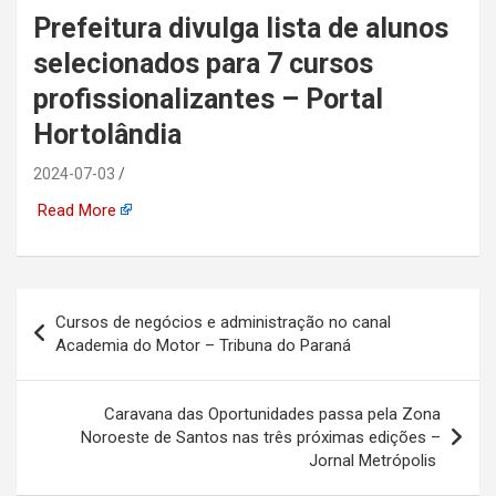
Prefeitura divulga lista de alunos
automotiva, mineração,
selecionados para 7 cursos
indústria naval, etc
profissionalizantes – Portal
Hortolândia
2024-07-03
Read More
Navegação
Cursos de negócios e administração no canal
de
Academia do Motor – Tribuna do Paraná
Post
Caravana das Oportunidades passa pela Zona
Noroeste de Santos nas três próximas edições –
Jornal Metrópolis