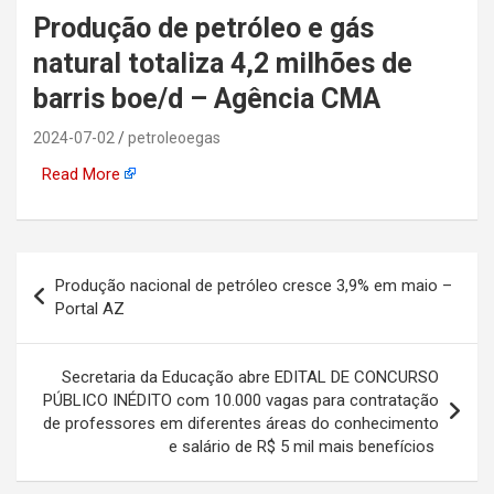
Produção de petróleo e gás
automotiva, mineração,
natural totaliza 4,2 milhões de
indústria naval, etc
barris boe/d – Agência CMA
2024-07-02
petroleoegas
Read More
Navegação
Produção nacional de petróleo cresce 3,9% em maio –
de
Portal AZ
Post
Secretaria da Educação abre EDITAL DE CONCURSO
PÚBLICO INÉDITO com 10.000 vagas para contratação
de professores em diferentes áreas do conhecimento
e salário de R$ 5 mil mais benefícios