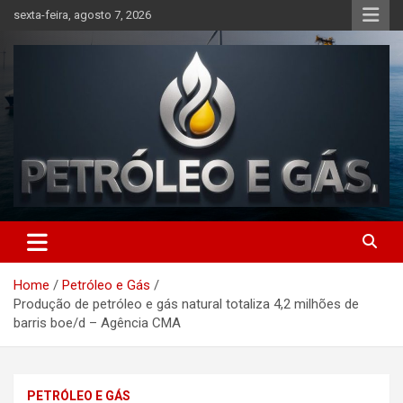
Skip
sexta-feira, agosto 7, 2026
to
content
Petróleo e Gás | Últimas
notícias relacionadas a
Home
Petróleo e Gás
petróleo, gás, vagas de
Produção de petróleo e gás natural totaliza 4,2 milhões de
emprego, energia, setor
barris boe/d – Agência CMA
offshore, economia,
tecnologia, indústria
PETRÓLEO E GÁS