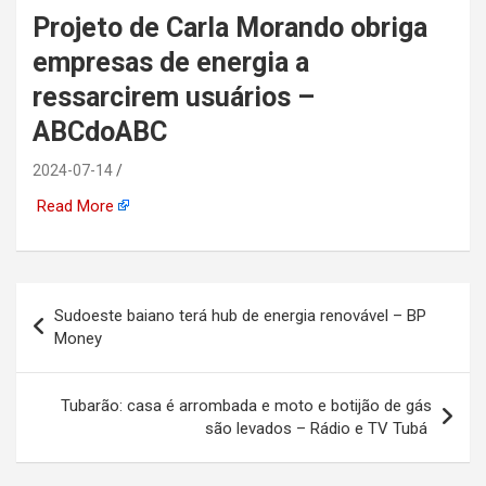
Projeto de Carla Morando obriga
automotiva, mineração,
empresas de energia a
indústria naval, etc
ressarcirem usuários –
ABCdoABC
2024-07-14
Read More
Navegação
Sudoeste baiano terá hub de energia renovável – BP
de
Money
Post
Tubarão: casa é arrombada e moto e botijão de gás
são levados – Rádio e TV Tubá