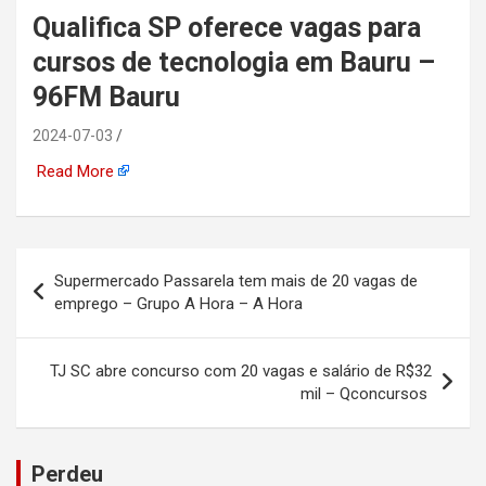
Qualifica SP oferece vagas para
automotiva, mineração,
cursos de tecnologia em Bauru –
indústria naval, etc
96FM Bauru
2024-07-03
Read More
Navegação
Supermercado Passarela tem mais de 20 vagas de
de
emprego – Grupo A Hora – A Hora
Post
TJ SC abre concurso com 20 vagas e salário de R$32
mil – Qconcursos
Perdeu