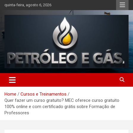
Skip
quinta-feira, agosto 6, 2026
to
content
Petróleo e Gás | Últimas
notícias relacionadas a
Home
Cursos e Treinamentos
petróleo, gás, vagas de
Quer fazer um curso gratuito? MEC oferece curso gratuito
emprego, energia, setor
100% online e com certificado grátis sobre Formação de
Professores
offshore, economia,
tecnologia, indústria