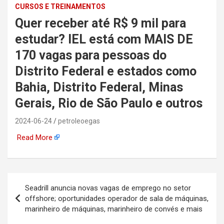
CURSOS E TREINAMENTOS
automotiva, mineração,
Quer receber até R$ 9 mil para
indústria naval, etc
estudar? IEL está com MAIS DE
170 vagas para pessoas do
Distrito Federal e estados como
Bahia, Distrito Federal, Minas
Gerais, Rio de São Paulo e outros
2024-06-24
petroleoegas
Read More
Navegação
Seadrill anuncia novas vagas de emprego no setor
de
offshore; oportunidades operador de sala de máquinas,
marinheiro de máquinas, marinheiro de convés e mais
Post