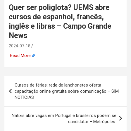
Quer ser poliglota? UEMS abre
automotiva, mineração,
cursos de espanhol, francês,
indústria naval, etc
inglês e libras – Campo Grande
News
2024-07-18
Read More
Navegação
Cursos de férias: rede de lanchonetes oferta
de
capacitação online gratuita sobre comunicação – SIM
NOTÍCIAS
Post
Natixis abre vagas em Portugal e brasileiros podem se
candidatar – Metrópoles