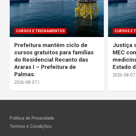
CURSOS E TREINAMENTOS
CURSOS E 
Prefeitura mantém ciclo de
Justiça
cursos gratuitos para famílias
MEC con
do Residencial Recanto das
medicina
Araras I – Prefeitura de
Estado 
Palmas.
2026-08-07
2026-08-07
Política de Privacidade
Termos e Condições