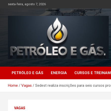
Skip
sexta-feira, agosto 7, 2026
to
content
Petróleo e Gás |
PETRÓLEO E GÁS
ENERGIA
CURSOS E TREINA
Últimas notícias
Home
Vagas
Sedest realiza inscrições para seis cursos p
relacionadas a
petróleo, gás, vagas de
VAGAS