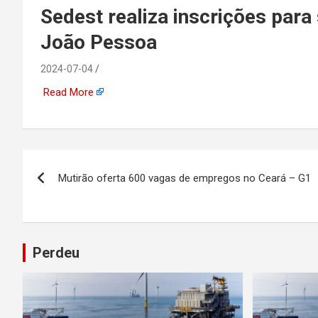
emprego, energia, seto
Sedest realiza inscrições para
João Pessoa
offshore, economia,
2024-07-04
tecnologia, indústria
Read More
automotiva, mineração,
indústria naval, etc
Navegação
Mutirão oferta 600 vagas de empregos no Ceará – G1
de
Post
Perdeu