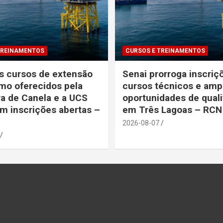
TREINAMENTOS
CURSOS E TREINAMENTOS
s cursos de extensão
Senai prorroga inscriç
mo oferecidos pela
cursos técnicos e amp
ra de Canela e a UCS
oportunidades de quali
m inscrições abertas –
em Três Lagoas – RCN
2026-08-07