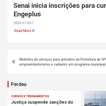
emprego, energia, seto
Senai inicia inscrições para c
Engeplus
offshore, economia,
2024-07-03
tecnologia, indústria
Read More
automotiva, mineração,
indústria naval, etc
Navegação
Mutirões de serviços para artesãos da Prefeitura de S
de
empreendedorismo e cadastro em programa municipal 
Post
Perdeu
CURSOS E TREINAMENTOS
Justiça suspende sanções do