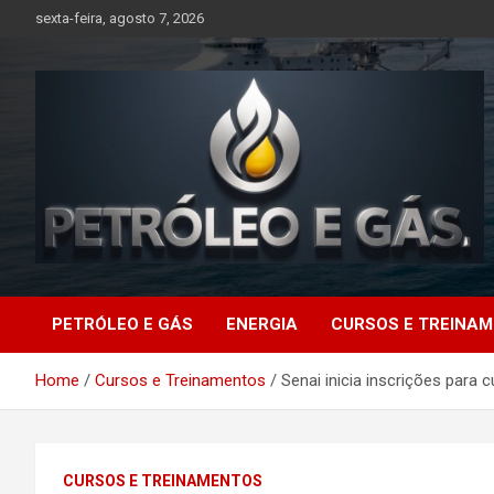
Skip
sexta-feira, agosto 7, 2026
to
content
Petróleo e Gás |
PETRÓLEO E GÁS
ENERGIA
CURSOS E TREINA
Últimas notícias
Home
Cursos e Treinamentos
Senai inicia inscrições para
relacionadas a
petróleo, gás, vagas de
CURSOS E TREINAMENTOS