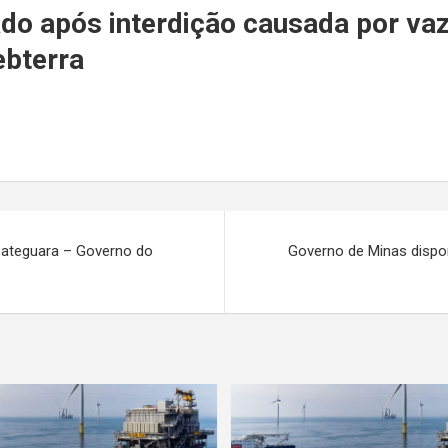
r
ado após interdição causada por v
ebterra
Ibateguara – Governo do
Governo de Minas dispon