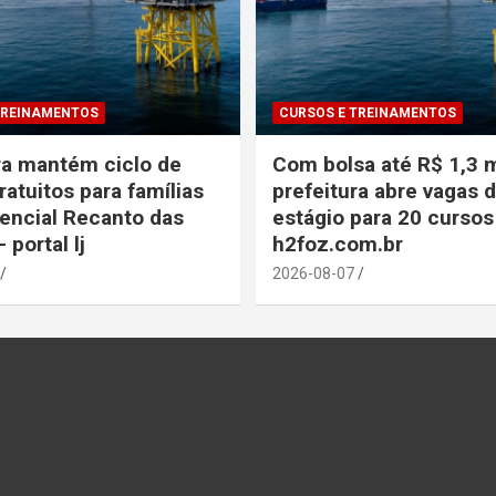
TREINAMENTOS
CURSOS E TREINAMENTOS
ra mantém ciclo de
Com bolsa até R$ 1,3 m
ratuitos para famílias
prefeitura abre vagas 
encial Recanto das
estágio para 20 cursos
– portal lj
h2foz.com.br
2026-08-07