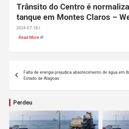
emprego, energia, seto
Trânsito do Centro é normaliz
tanque em Montes Claros – W
offshore, economia,
2024-07-18
tecnologia, indústria
Read More
automotiva, mineração,
indústria naval, etc
Navegação
Falta de energia prejudica abastecimento de água em 
de
Estado de Alagoas
Post
Perdeu