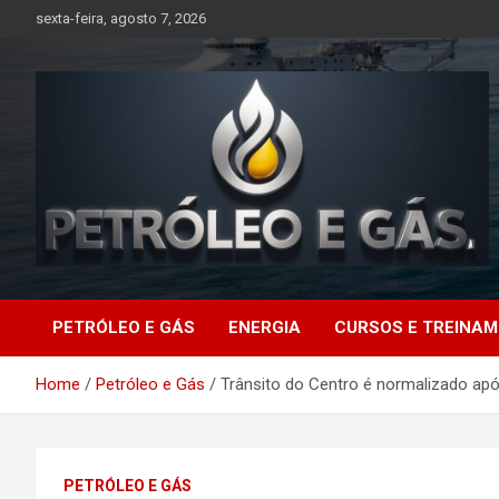
Skip
sexta-feira, agosto 7, 2026
to
content
Petróleo e Gás |
PETRÓLEO E GÁS
ENERGIA
CURSOS E TREINA
Últimas notícias
Home
Petróleo e Gás
Trânsito do Centro é normalizado a
relacionadas a
petróleo, gás, vagas de
PETRÓLEO E GÁS