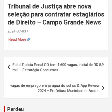
Tribunal de Justiça abre nova
automotiva, mineração,
seleção para contratar estagiários
indústria naval, etc
de Direito – Campo Grande News
2024-07-03
Read More
Navegação
Edital Polícia Penal GO tem 1.600 vagas; inicial de R$ 5,9
de
mil! – Estratégia Concursos
Post
vagas de emprego em jaraguá do sul sc & App Review
2024 – Prefeitura Municipal de Arcos
Perdeu