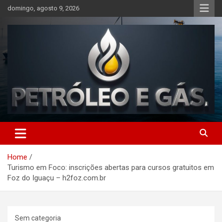
Skip
domingo, agosto 9, 2026
to
content
Petróleo e Gás | Últimas
notícias relacionadas a
Home
petróleo, gás, vagas de
Turismo em Foco: inscrições abertas para cursos gratuitos em
emprego, energia, setor
Foz do Iguaçu – h2foz.com.br
offshore, economia,
tecnologia, indústria
Sem categoria