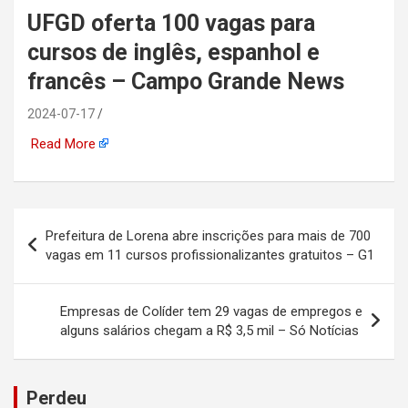
UFGD oferta 100 vagas para
automotiva, mineração,
cursos de inglês, espanhol e
indústria naval, etc
francês – Campo Grande News
2024-07-17
Read More
Navegação
Prefeitura de Lorena abre inscrições para mais de 700
de
vagas em 11 cursos profissionalizantes gratuitos – G1
Post
Empresas de Colíder tem 29 vagas de empregos e
alguns salários chegam a R$ 3,5 mil – Só Notícias
Perdeu