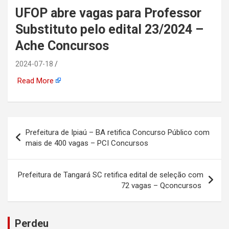
UFOP abre vagas para Professor
automotiva, mineração,
Substituto pelo edital 23/2024 –
indústria naval, etc
Ache Concursos
2024-07-18
Read More
Navegação
Prefeitura de Ipiaú – BA retifica Concurso Público com
de
mais de 400 vagas – PCI Concursos
Post
Prefeitura de Tangará SC retifica edital de seleção com
72 vagas – Qconcursos
Perdeu