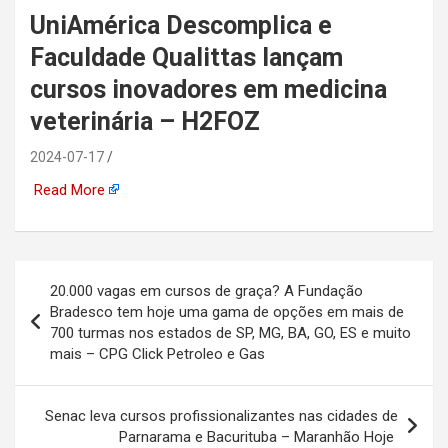
UniAmérica Descomplica e
automotiva, mineração,
Faculdade Qualittas lançam
indústria naval, etc
cursos inovadores em medicina
veterinária – H2FOZ
2024-07-17
Read More
Navegação
20.000 vagas em cursos de graça? A Fundação
de
Bradesco tem hoje uma gama de opções em mais de
700 turmas nos estados de SP, MG, BA, GO, ES e muito
Post
mais – CPG Click Petroleo e Gas
Senac leva cursos profissionalizantes nas cidades de
Parnarama e Bacurituba – Maranhão Hoje