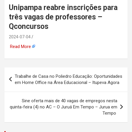
Unipampa reabre inscrições para
automotiva, mineração,
três vagas de professores –
indústria naval, etc
Qconcursos
2024-07-04
Read More
Navegação
Trabalhe de Casa no Poliedro Educação: Oportunidades
de
em Home Office na Área Educacional – Itupeva Agora
Post
Sine oferta mais de 40 vagas de empregos nesta
quinta-feira (4) no AC – O Juruá Em Tempo – Jurua em
Tempo