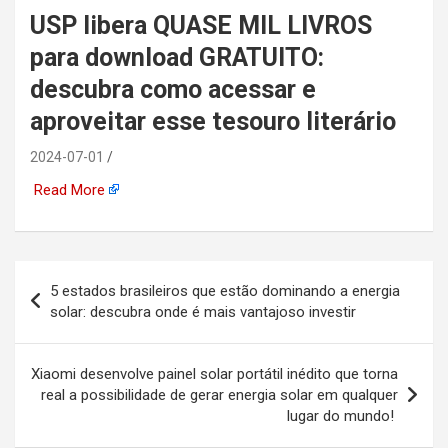
USP libera QUASE MIL LIVROS
automotiva, mineração,
para download GRATUITO:
indústria naval, etc
descubra como acessar e
aproveitar esse tesouro literário
2024-07-01
Read More
Navegação
5 estados brasileiros que estão dominando a energia
de
solar: descubra onde é mais vantajoso investir
Post
Xiaomi desenvolve painel solar portátil inédito que torna
real a possibilidade de gerar energia solar em qualquer
lugar do mundo!