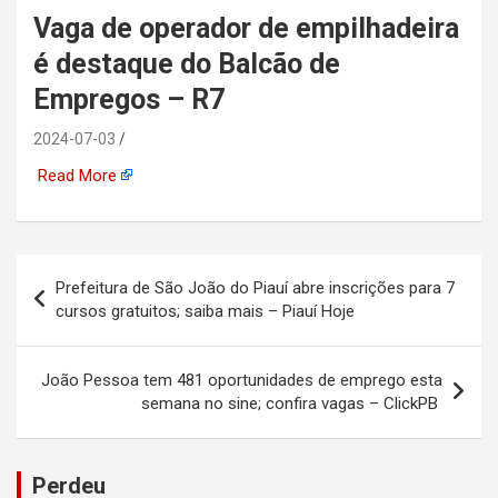
Vaga de operador de empilhadeira
automotiva, mineração,
é destaque do Balcão de
indústria naval, etc
Empregos – R7
2024-07-03
Read More
Navegação
Prefeitura de São João do Piauí abre inscrições para 7
de
cursos gratuitos; saiba mais – Piauí Hoje
Post
João Pessoa tem 481 oportunidades de emprego esta
semana no sine; confira vagas – ClickPB
Perdeu