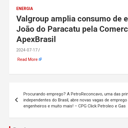
emprego, energia, seto
ENERGIA
Valgroup amplia consumo de e
offshore, economia,
João do Paracatu pela Comerc
tecnologia, indústria
ApexBrasil
automotiva, mineração,
2024-07-17
Read More
indústria naval, etc
Navegação
Procurando emprego? A PetroReconcavo, uma das prin
de
independentes do Brasil, abre novas vagas de emprego 
engenheiros e muito mais! – CPG Click Petroleo e Gas
Post