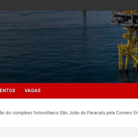
MENTOS
VAGAS
ão do complexo fotovoltaico São João do Paracatu pela Comerc En