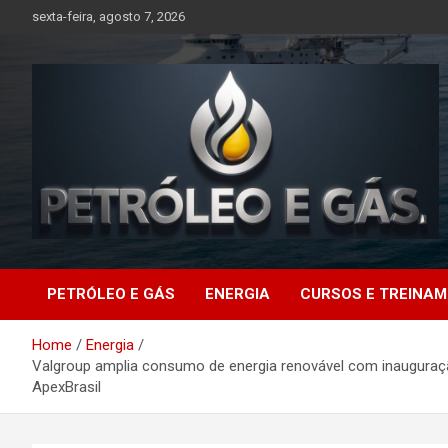
Skip
sexta-feira, agosto 7, 2026
to
content
Petróleo e Gás |
PETRÓLEO E GÁS
ENERGIA
CURSOS E TREINA
Últimas notícias
Home
Energia
relacionadas a
Valgroup amplia consumo de energia renovável com inauguraç
ApexBrasil
petróleo, gás, vagas de