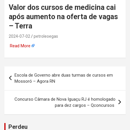
Valor dos cursos de medicina cai
automotiva, mineração,
após aumento na oferta de vagas
indústria naval, etc
– Terra
2024-07-02
petroleoegas
Read More
Navegação
Escola de Governo abre duas turmas de cursos em
de
Mossoró – Agora RN
Post
Concurso Câmara de Nova Iguaçu RJ é homologado
para dez cargos – Qconcursos
Perdeu