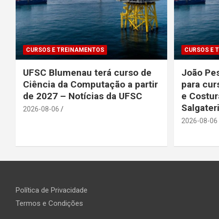
CURSOS E TREINAMENTOS
CURSOS E 
UFSC Blumenau terá curso de
João Pes
Ciência da Computação a partir
para cur
de 2027 – Notícias da UFSC
e Costur
Salgater
2026-08-06
2026-08-06
Política de Privacidade
Termos e Condições