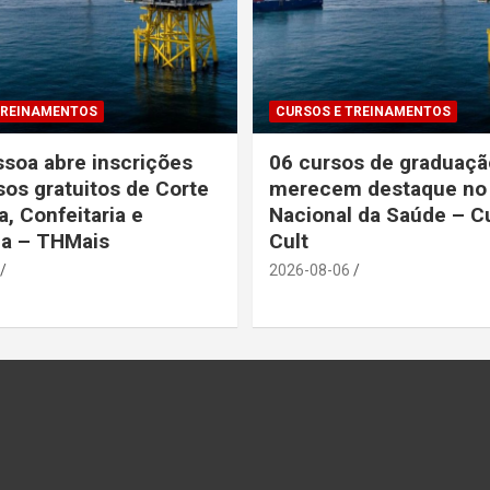
TREINAMENTOS
CURSOS E TREINAMENTOS
soa abre inscrições
06 cursos de graduaçã
sos gratuitos de Corte
merecem destaque no 
a, Confeitaria e
Nacional da Saúde – Cu
ia – THMais
Cult
2026-08-06