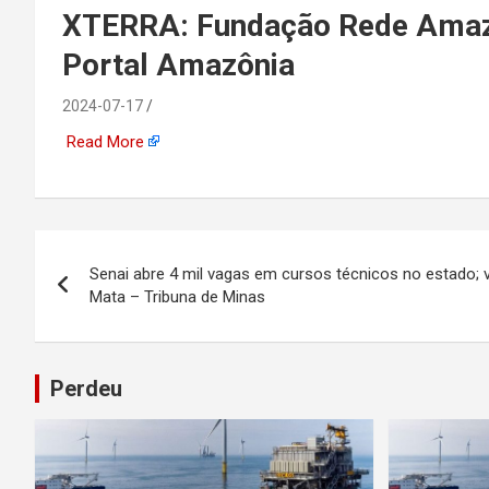
emprego, energia, seto
XTERRA: Fundação Rede Amazôn
Portal Amazônia
offshore, economia,
2024-07-17
tecnologia, indústria
Read More
automotiva, mineração,
indústria naval, etc
Navegação
Senai abre 4 mil vagas em cursos técnicos no estado; 
de
Mata – Tribuna de Minas
Post
Perdeu