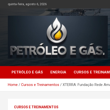
Skip
quinta-feira, agosto 6, 2026
to
content
Petróleo e Gás |
PETRÓLEO E GÁS
ENERGIA
CURSOS E TREINA
Últimas notícias
Home
Cursos e Treinamentos
XTERRA: Fundação Rede Amaz
relacionadas a
petróleo, gás, vagas de
CURSOS E TREINAMENTOS