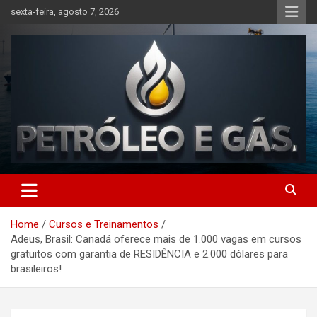
Skip
sexta-feira, agosto 7, 2026
to
content
Petróleo e Gás | Últimas
notícias relacionadas a
Home
Cursos e Treinamentos
petróleo, gás, vagas de
Adeus, Brasil: Canadá oferece mais de 1.000 vagas em cursos
emprego, energia, setor
gratuitos com garantia de RESIDÊNCIA e 2.000 dólares para
brasileiros!
offshore, economia,
tecnologia, indústria