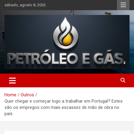
Skip
sábado, agosto 8, 2026
to
content
Petróleo e Gás | Últimas
notícias relacionadas a
Home
Outros
petróleo, gás, vagas de
Quer chegar e começar logo a trabalhar em Portugal? Estes
emprego, energia, setor
são os empregos com mais escassez de mão de obra no
país
offshore, economia,
tecnologia, indústria