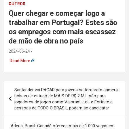
OUTROS
automotiva, mineração,
Quer chegar e começar logo a
indústria naval, etc
trabalhar em Portugal? Estes são
os empregos com mais escassez
de mão de obra no país
2024-06-24
Read More
Navegação
Santander vai PAGAR para jovens se tornarem gamers;
de
bolsas de estudo de MAIS DE R$ 2 MIL são para
jogadores de jogos como Valorant, LoL e Fortnite e
Post
pessoas de TODO O BRASIL podem se candidatar
Adeus, Brasil: Canadá oferece mais de 1.000 vagas em