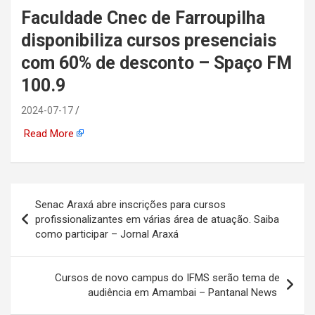
Faculdade Cnec de Farroupilha
automotiva, mineração,
disponibiliza cursos presenciais
indústria naval, etc
com 60% de desconto – Spaço FM
100.9
2024-07-17
Read More
Navegação
Senac Araxá abre inscrições para cursos
de
profissionalizantes em várias área de atuação. Saiba
como participar – Jornal Araxá
Post
Cursos de novo campus do IFMS serão tema de
audiência em Amambai – Pantanal News