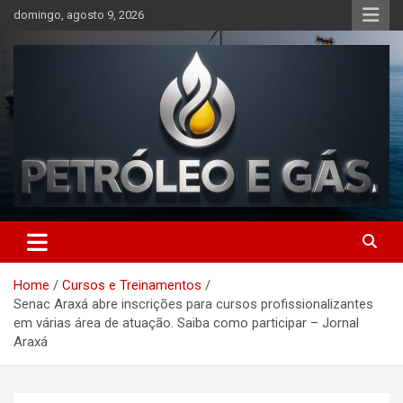
Skip
domingo, agosto 9, 2026
to
content
Petróleo e Gás | Últimas
notícias relacionadas a
Home
Cursos e Treinamentos
petróleo, gás, vagas de
Senac Araxá abre inscrições para cursos profissionalizantes
emprego, energia, setor
em várias área de atuação. Saiba como participar – Jornal
Araxá
offshore, economia,
tecnologia, indústria