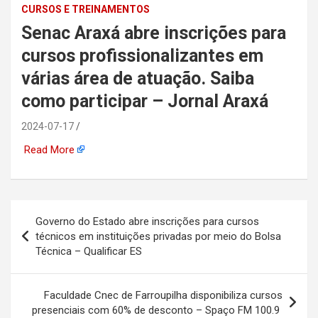
CURSOS E TREINAMENTOS
automotiva, mineração,
Senac Araxá abre inscrições para
indústria naval, etc
cursos profissionalizantes em
várias área de atuação. Saiba
como participar – Jornal Araxá
2024-07-17
Read More
Navegação
Governo do Estado abre inscrições para cursos
de
técnicos em instituições privadas por meio do Bolsa
Técnica – Qualificar ES
Post
Faculdade Cnec de Farroupilha disponibiliza cursos
presenciais com 60% de desconto – Spaço FM 100.9