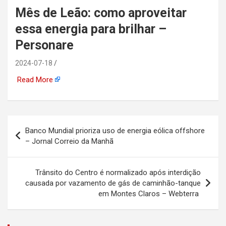
Mês de Leão: como aproveitar
automotiva, mineração,
essa energia para brilhar –
indústria naval, etc
Personare
2024-07-18
Read More
Navegação
Banco Mundial prioriza uso de energia eólica offshore
de
– Jornal Correio da Manhã
Post
Trânsito do Centro é normalizado após interdição
causada por vazamento de gás de caminhão-tanque
em Montes Claros – Webterra