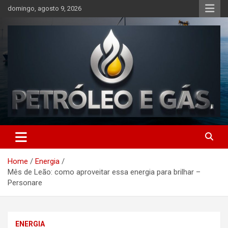
Skip
domingo, agosto 9, 2026
to
content
Petróleo e Gás | Últimas
notícias relacionadas a
Home
Energia
petróleo, gás, vagas de
Mês de Leão: como aproveitar essa energia para brilhar –
emprego, energia, setor
Personare
offshore, economia,
tecnologia, indústria
ENERGIA