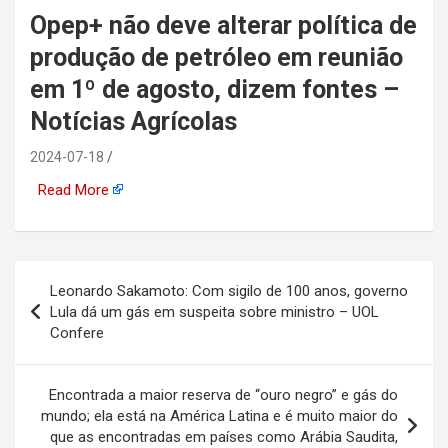
Opep+ não deve alterar política de
automotiva, mineração,
produção de petróleo em reunião
indústria naval, etc
em 1º de agosto, dizem fontes –
Notícias Agrícolas
2024-07-18
Read More
Navegação
Leonardo Sakamoto: Com sigilo de 100 anos, governo
de
Lula dá um gás em suspeita sobre ministro – UOL
Confere
Post
Encontrada a maior reserva de “ouro negro” e gás do
mundo; ela está na América Latina e é muito maior do
que as encontradas em países como Arábia Saudita,