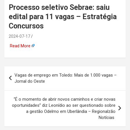
Processo seletivo Sebrae: saiu
automotiva, mineração,
edital para 11 vagas – Estratégia
indústria naval, etc
Concursos
2024-07-17
Read More
Navegação
Vagas de emprego em Toledo: Mais de 1.000 vagas –
de
Jornal do Oeste
Post
“É o momento de abrir novos caminhos e criar novas
oportunidades” diz Leonídio ao ser questionado sobre
a gestão Odelmo em Uberlândia – Regionalzão
Notícias