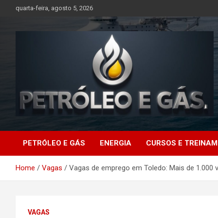
Skip
quarta-feira, agosto 5, 2026
to
content
Petróleo e Gás |
PETRÓLEO E GÁS
ENERGIA
CURSOS E TREINA
Últimas notícias
Home
Vagas
Vagas de emprego em Toledo: Mais de 1.000 
relacionadas a
petróleo, gás, vagas de
VAGAS