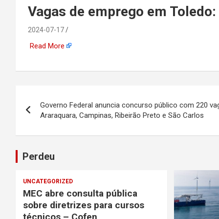
emprego, energia, seto
Vagas de emprego em Toledo: 
offshore, economia,
2024-07-17
Read More
tecnologia, indústria
automotiva, mineração,
Navegação
Governo Federal anuncia concurso público com 220 va
indústria naval, etc
de
Araraquara, Campinas, Ribeirão Preto e São Carlos
Post
Perdeu
UNCATEGORIZED
MEC abre consulta pública
sobre diretrizes para cursos
técnicos – Cofen